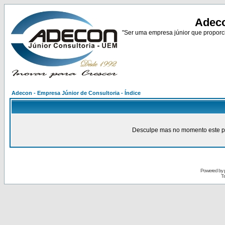
Adeco
"Ser uma empresa júnior que proporci
Adecon - Empresa Júnior de Consultoria - Índice
Desculpe mas no momento este pain
Powered by
Tr