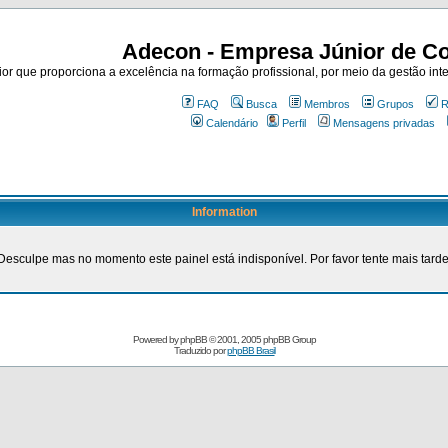
Adecon - Empresa Júnior de Co
r que proporciona a excelência na formação profissional, por meio da gestão inte
FAQ
Busca
Membros
Grupos
R
Calendário
Perfil
Mensagens privadas
Information
Desculpe mas no momento este painel está indisponível. Por favor tente mais tarde
Powered by
phpBB
© 2001, 2005 phpBB Group
Traduzido por
phpBB Brasil