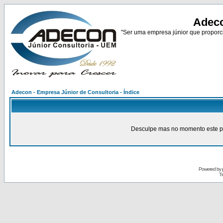
Adeco
"Ser uma empresa júnior que proporci
Adecon - Empresa Júnior de Consultoria - Índice
Desculpe mas no momento este pain
Powered by
Tr