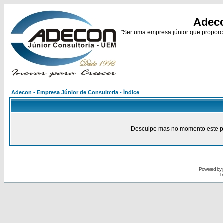
Adeco
"Ser uma empresa júnior que proporci
Adecon - Empresa Júnior de Consultoria - Índice
Desculpe mas no momento este pain
Powered by
Tr