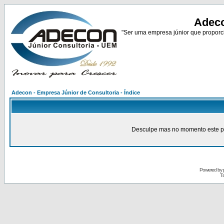
Adeco
"Ser uma empresa júnior que proporci
Adecon - Empresa Júnior de Consultoria - Índice
Desculpe mas no momento este pain
Powered by
Tr