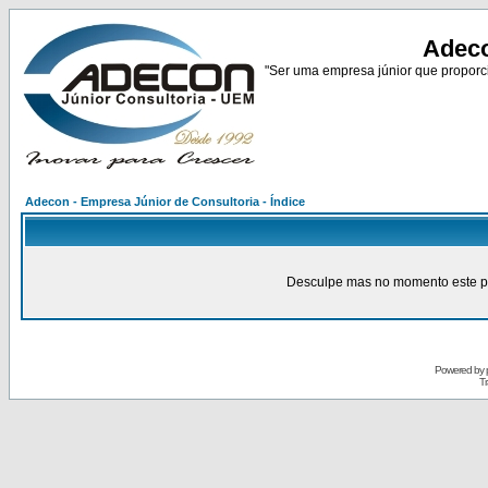
Adeco
"Ser uma empresa júnior que proporci
Adecon - Empresa Júnior de Consultoria - Índice
Desculpe mas no momento este pain
Powered by
Tr