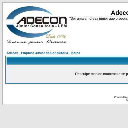
Adeco
"Ser uma empresa júnior que proporci
Adecon - Empresa Júnior de Consultoria - Índice
Desculpe mas no momento este pain
Powered by
Tr