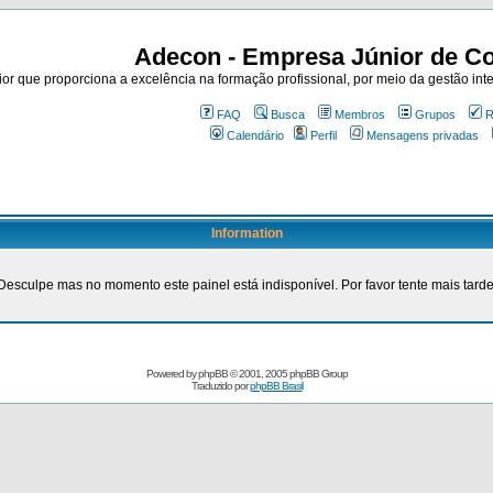
Adecon - Empresa Júnior de Co
r que proporciona a excelência na formação profissional, por meio da gestão inte
FAQ
Busca
Membros
Grupos
R
Calendário
Perfil
Mensagens privadas
Information
Desculpe mas no momento este painel está indisponível. Por favor tente mais tarde
Powered by
phpBB
© 2001, 2005 phpBB Group
Traduzido por
phpBB Brasil