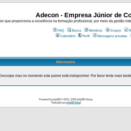
Adecon - Empresa Júnior de Co
r que proporciona a excelência na formação profissional, por meio da gestão inte
FAQ
Busca
Membros
Grupos
R
Calendário
Perfil
Mensagens privadas
Information
Desculpe mas no momento este painel está indisponível. Por favor tente mais tarde
Powered by
phpBB
© 2001, 2005 phpBB Group
Traduzido por
phpBB Brasil