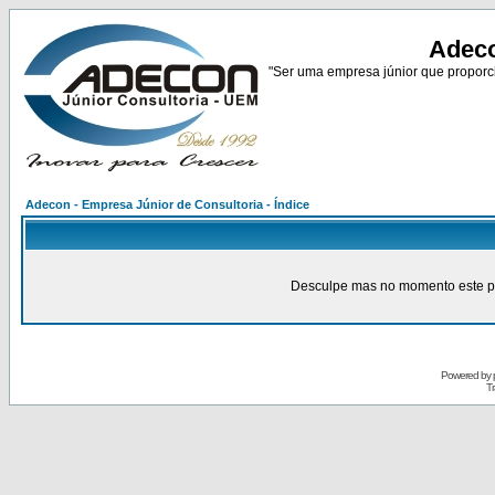
Adeco
"Ser uma empresa júnior que proporci
Adecon - Empresa Júnior de Consultoria - Índice
Desculpe mas no momento este pain
Powered by
Tr