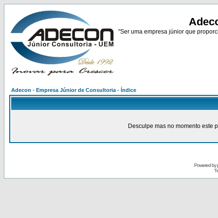
Adeco
"Ser uma empresa júnior que proporci
Adecon - Empresa Júnior de Consultoria - Índice
Desculpe mas no momento este pain
Powered by
Tr