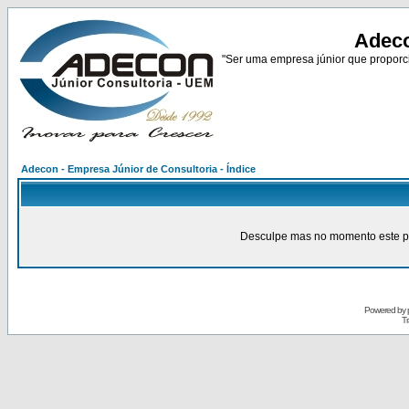
Adeco
"Ser uma empresa júnior que proporci
Adecon - Empresa Júnior de Consultoria - Índice
Desculpe mas no momento este pain
Powered by
Tr