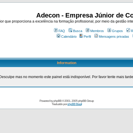
Adecon - Empresa Júnior de Co
r que proporciona a excelência na formação profissional, por meio da gestão inte
FAQ
Busca
Membros
Grupos
R
Calendário
Perfil
Mensagens privadas
Information
Desculpe mas no momento este painel está indisponível. Por favor tente mais tarde
Powered by
phpBB
© 2001, 2005 phpBB Group
Traduzido por
phpBB Brasil