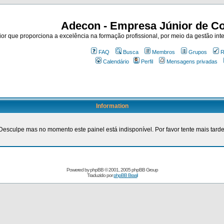
Adecon - Empresa Júnior de Co
r que proporciona a excelência na formação profissional, por meio da gestão inte
FAQ
Busca
Membros
Grupos
R
Calendário
Perfil
Mensagens privadas
Information
Desculpe mas no momento este painel está indisponível. Por favor tente mais tarde
Powered by
phpBB
© 2001, 2005 phpBB Group
Traduzido por
phpBB Brasil