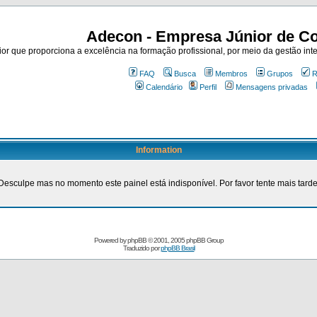
Adecon - Empresa Júnior de Co
r que proporciona a excelência na formação profissional, por meio da gestão inte
FAQ
Busca
Membros
Grupos
R
Calendário
Perfil
Mensagens privadas
Information
Desculpe mas no momento este painel está indisponível. Por favor tente mais tarde
Powered by
phpBB
© 2001, 2005 phpBB Group
Traduzido por
phpBB Brasil