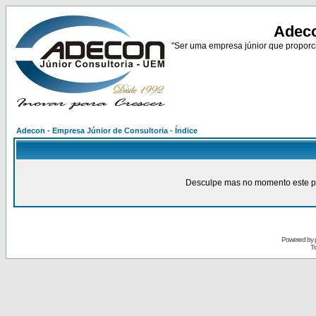
Adeco
"Ser uma empresa júnior que proporci
Adecon - Empresa Júnior de Consultoria - Índice
Desculpe mas no momento este pain
Powered by
Tr