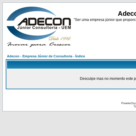
Adeco
"Ser uma empresa júnior que proporci
Adecon - Empresa Júnior de Consultoria - Índice
Desculpe mas no momento este pain
Powered by
Tr