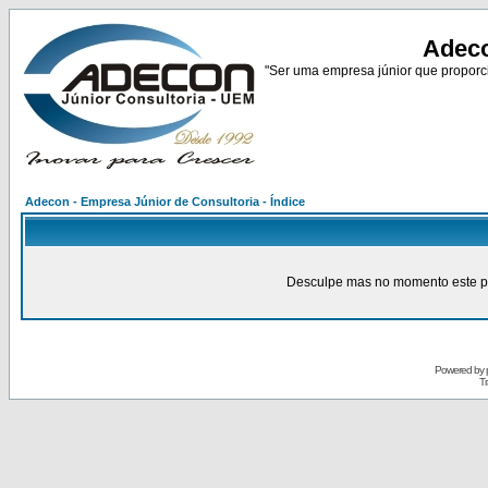
Adeco
"Ser uma empresa júnior que proporci
Adecon - Empresa Júnior de Consultoria - Índice
Desculpe mas no momento este pain
Powered by
Tr