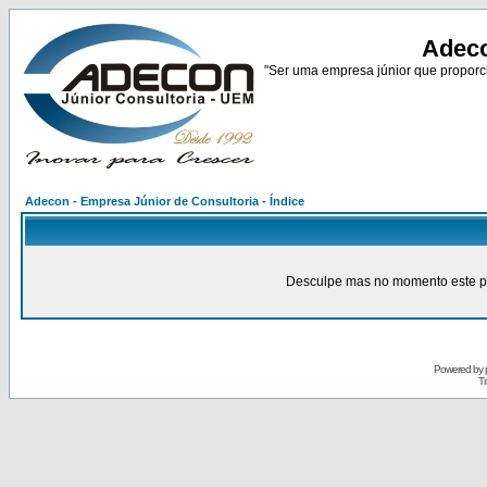
Adeco
"Ser uma empresa júnior que proporci
Adecon - Empresa Júnior de Consultoria - Índice
Desculpe mas no momento este pain
Powered by
Tr