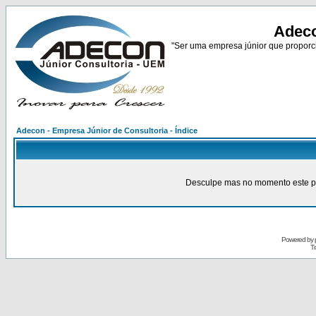
Adeco
"Ser uma empresa júnior que proporci
Adecon - Empresa Júnior de Consultoria - Índice
Desculpe mas no momento este pain
Powered by
Tr