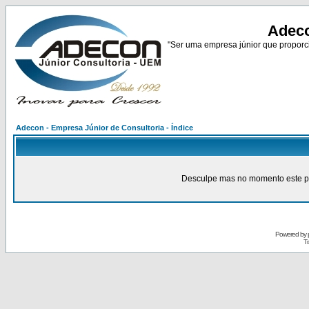
Adeco
"Ser uma empresa júnior que proporci
Adecon - Empresa Júnior de Consultoria - Índice
Desculpe mas no momento este pain
Powered by
Tr