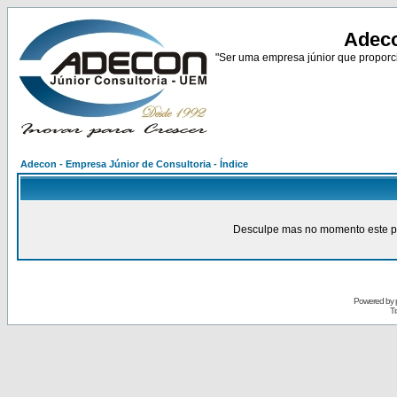
Adeco
"Ser uma empresa júnior que proporci
Adecon - Empresa Júnior de Consultoria - Índice
Desculpe mas no momento este pain
Powered by
Tr