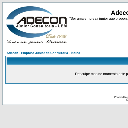
Adeco
"Ser uma empresa júnior que proporci
Adecon - Empresa Júnior de Consultoria - Índice
Desculpe mas no momento este pain
Powered by
Tr