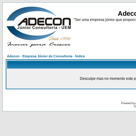
Adeco
"Ser uma empresa júnior que proporci
Adecon - Empresa Júnior de Consultoria - Índice
Desculpe mas no momento este pain
Powered by
Tr