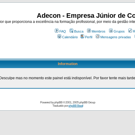
Adecon - Empresa Júnior de Co
r que proporciona a excelência na formação profissional, por meio da gestão inte
FAQ
Busca
Membros
Grupos
R
Calendário
Perfil
Mensagens privadas
Information
Desculpe mas no momento este painel está indisponível. Por favor tente mais tarde
Powered by
phpBB
© 2001, 2005 phpBB Group
Traduzido por
phpBB Brasil