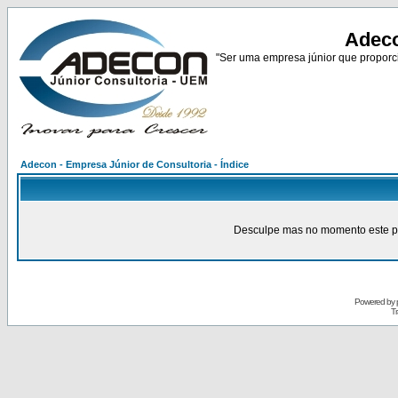
Adeco
"Ser uma empresa júnior que proporci
Adecon - Empresa Júnior de Consultoria - Índice
Desculpe mas no momento este pain
Powered by
Tr