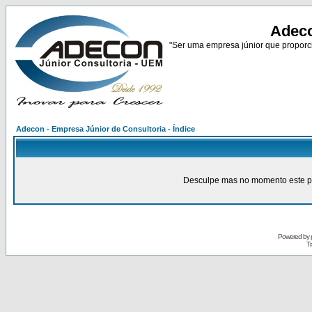
Adeco
"Ser uma empresa júnior que proporci
Adecon - Empresa Júnior de Consultoria - Índice
Desculpe mas no momento este pain
Powered by
Tr