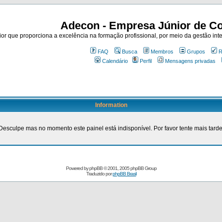
Adecon - Empresa Júnior de Co
r que proporciona a excelência na formação profissional, por meio da gestão inte
FAQ
Busca
Membros
Grupos
R
Calendário
Perfil
Mensagens privadas
Information
Desculpe mas no momento este painel está indisponível. Por favor tente mais tarde
Powered by
phpBB
© 2001, 2005 phpBB Group
Traduzido por
phpBB Brasil