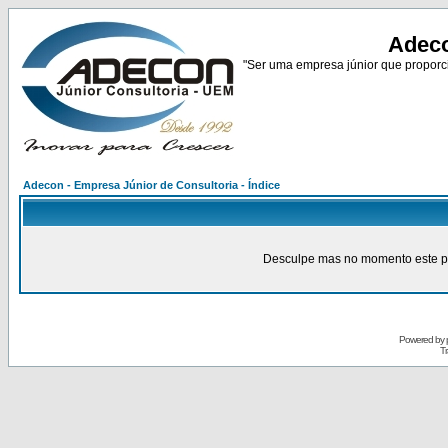
Adeco
"Ser uma empresa júnior que proporci
Adecon - Empresa Júnior de Consultoria - Índice
Desculpe mas no momento este pain
Powered by
Tr