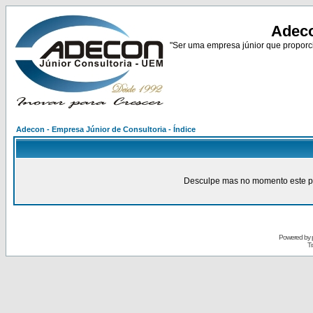
Adeco
"Ser uma empresa júnior que proporci
Adecon - Empresa Júnior de Consultoria - Índice
Desculpe mas no momento este pain
Powered by
Tr