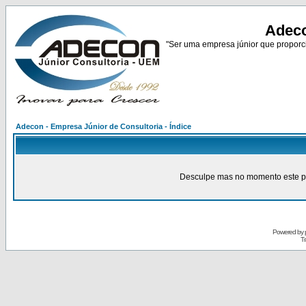
Adeco
"Ser uma empresa júnior que proporci
Adecon - Empresa Júnior de Consultoria - Índice
Desculpe mas no momento este pain
Powered by
Tr