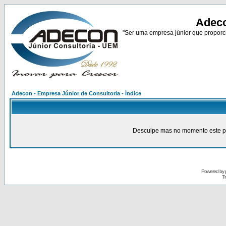
Adeco
"Ser uma empresa júnior que proporci
Adecon - Empresa Júnior de Consultoria - Índice
Desculpe mas no momento este pain
Powered by
Tr