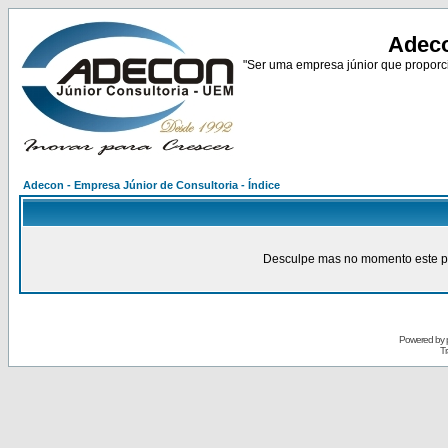
Adeco
"Ser uma empresa júnior que proporci
Adecon - Empresa Júnior de Consultoria - Índice
Desculpe mas no momento este pain
Powered by
Tr