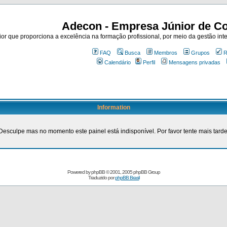
Adecon - Empresa Júnior de Co
r que proporciona a excelência na formação profissional, por meio da gestão inte
FAQ
Busca
Membros
Grupos
R
Calendário
Perfil
Mensagens privadas
Information
Desculpe mas no momento este painel está indisponível. Por favor tente mais tarde
Powered by
phpBB
© 2001, 2005 phpBB Group
Traduzido por
phpBB Brasil