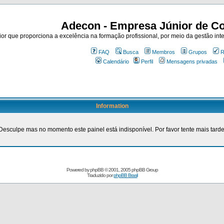
Adecon - Empresa Júnior de Co
r que proporciona a excelência na formação profissional, por meio da gestão inte
FAQ
Busca
Membros
Grupos
R
Calendário
Perfil
Mensagens privadas
Information
Desculpe mas no momento este painel está indisponível. Por favor tente mais tarde
Powered by
phpBB
© 2001, 2005 phpBB Group
Traduzido por
phpBB Brasil