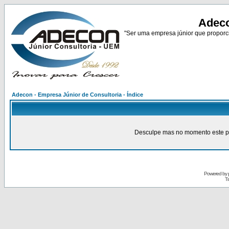
Adeco
"Ser uma empresa júnior que proporci
Adecon - Empresa Júnior de Consultoria - Índice
Desculpe mas no momento este pain
Powered by
Tr