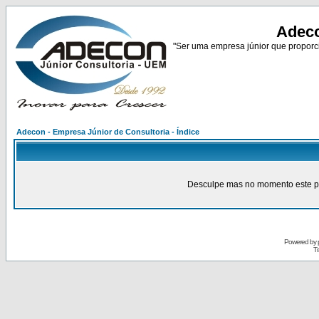
Adeco
"Ser uma empresa júnior que proporci
Adecon - Empresa Júnior de Consultoria - Índice
Desculpe mas no momento este pain
Powered by
Tr