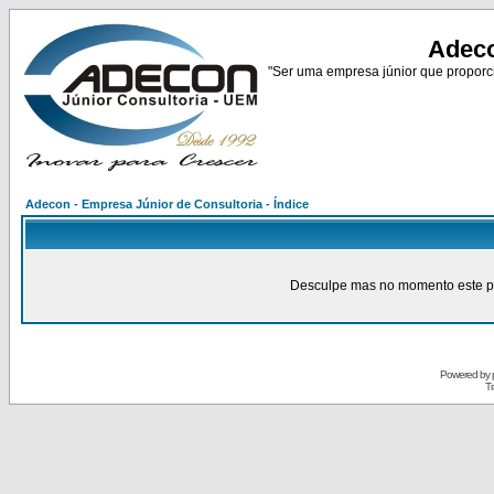
Adeco
"Ser uma empresa júnior que proporci
Adecon - Empresa Júnior de Consultoria - Índice
Desculpe mas no momento este pain
Powered by
Tr