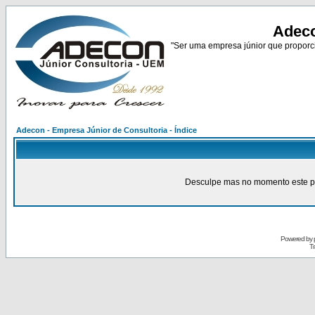
Adeco
"Ser uma empresa júnior que proporci
Adecon - Empresa Júnior de Consultoria - Índice
Desculpe mas no momento este pain
Powered by
Tr