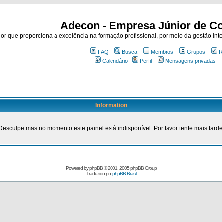
Adecon - Empresa Júnior de Co
r que proporciona a excelência na formação profissional, por meio da gestão inte
FAQ
Busca
Membros
Grupos
R
Calendário
Perfil
Mensagens privadas
Information
Desculpe mas no momento este painel está indisponível. Por favor tente mais tarde
Powered by
phpBB
© 2001, 2005 phpBB Group
Traduzido por
phpBB Brasil