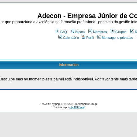
Adecon - Empresa Júnior de Co
r que proporciona a excelência na formação profissional, por meio da gestão inte
FAQ
Busca
Membros
Grupos
R
Calendário
Perfil
Mensagens privadas
Information
Desculpe mas no momento este painel está indisponível. Por favor tente mais tarde
Powered by
phpBB
© 2001, 2005 phpBB Group
Traduzido por
phpBB Brasil