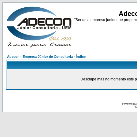
Adeco
"Ser uma empresa júnior que proporci
Adecon - Empresa Júnior de Consultoria - Índice
Desculpe mas no momento este pain
Powered by
Tr