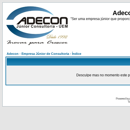
Adeco
"Ser uma empresa júnior que proporci
Adecon - Empresa Júnior de Consultoria - Índice
Desculpe mas no momento este pain
Powered by
Tr