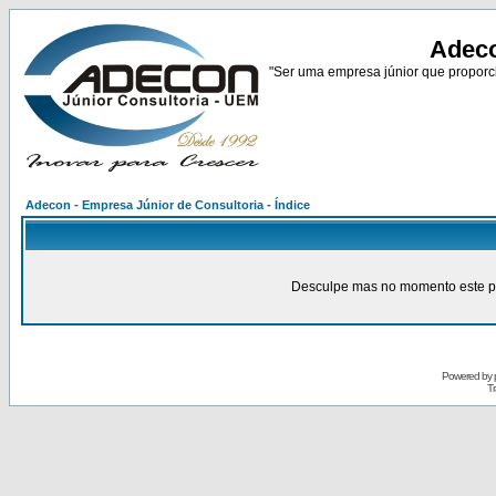
Adeco
"Ser uma empresa júnior que proporci
Adecon - Empresa Júnior de Consultoria - Índice
Desculpe mas no momento este pain
Powered by
Tr