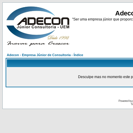
Adeco
"Ser uma empresa júnior que proporci
Adecon - Empresa Júnior de Consultoria - Índice
Desculpe mas no momento este pain
Powered by
Tr