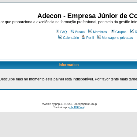
Adecon - Empresa Júnior de Co
r que proporciona a excelência na formação profissional, por meio da gestão inte
FAQ
Busca
Membros
Grupos
R
Calendário
Perfil
Mensagens privadas
Information
Desculpe mas no momento este painel está indisponível. Por favor tente mais tarde
Powered by
phpBB
© 2001, 2005 phpBB Group
Traduzido por
phpBB Brasil