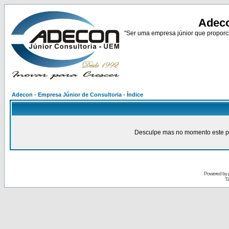
Adeco
"Ser uma empresa júnior que proporci
Adecon - Empresa Júnior de Consultoria - Índice
Desculpe mas no momento este pain
Powered by
Tr