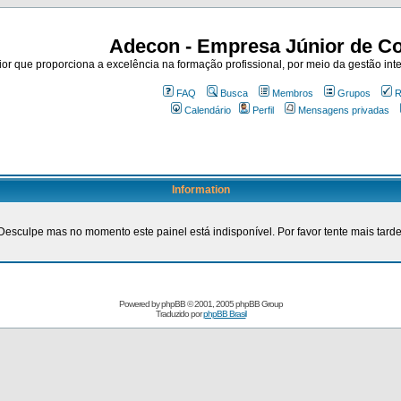
Adecon - Empresa Júnior de Co
r que proporciona a excelência na formação profissional, por meio da gestão inte
FAQ
Busca
Membros
Grupos
R
Calendário
Perfil
Mensagens privadas
Information
Desculpe mas no momento este painel está indisponível. Por favor tente mais tarde
Powered by
phpBB
© 2001, 2005 phpBB Group
Traduzido por
phpBB Brasil