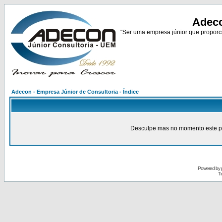
Adeco
"Ser uma empresa júnior que proporci
Adecon - Empresa Júnior de Consultoria - Índice
Desculpe mas no momento este pain
Powered by
Tr