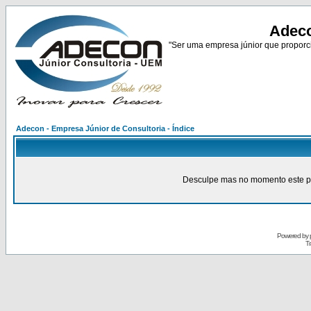
Adeco
"Ser uma empresa júnior que proporci
Adecon - Empresa Júnior de Consultoria - Índice
Desculpe mas no momento este pain
Powered by
Tr